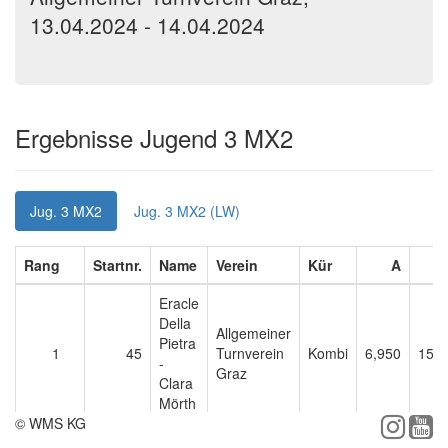
13.04.2024 - 14.04.2024
Ergebnisse Jugend 3 MX2
Jug. 3 MX2
Jug. 3 MX2 (LW)
Rang
Startnr.
Name
Verein
Kür
A
Eracle
Della
Allgemeiner
Pietra
1
45
Turnverein
Kombi
6,950
15,5
-
Graz
Clara
Mörth
© WMS KG