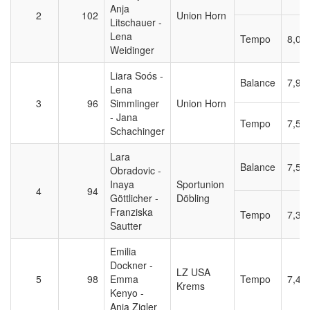
Anja
2
102
Union Horn
Litschauer -
Lena
Tempo
8,00
Weidinger
Liara Soós -
Balance
7,90
Lena
3
96
Simmlinger
Union Horn
- Jana
Tempo
7,55
Schachinger
Lara
Balance
7,55
Obradovic -
Inaya
Sportunion
4
94
Göttlicher -
Döbling
Franziska
Tempo
7,35
Sautter
Emilia
Dockner -
LZ USA
5
98
Emma
Tempo
7,45
Krems
Kenyo -
Anja Zigler